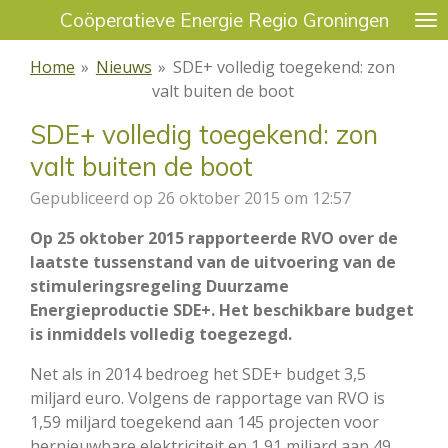
Coöperatieve Energie Regio Groningen
Ga
direct
Home
»
Nieuws
»
SDE+ volledig toegekend: zon
naar
valt buiten de boot
de
hoofdinhoud
SDE+ volledig toegekend: zon
valt buiten de boot
Gepubliceerd op 26 oktober 2015 om 12:57
Op 25 oktober 2015 rapporteerde RVO over de
laatste tussenstand van de uitvoering van de
stimuleringsregeling Duurzame
Energieproductie SDE+. Het beschikbare budget
is inmiddels volledig toegezegd.
Net als in 2014 bedroeg het SDE+ budget 3,5
miljard euro. Volgens de rapportage van RVO is
1,59 miljard toegekend aan 145 projecten voor
hernieuwbare elektriciteit en 1,91 miljard aan 49