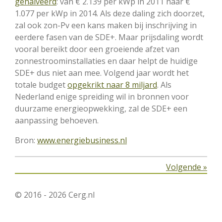
gehalveerd
: van € 2.139 per kWp in 2011 naar €
1.077 per kWp in 2014. Als deze daling zich doorzet,
zal ook zon-Pv een kans maken bij inschrijving in
eerdere fasen van de SDE+. Maar prijsdaling wordt
vooral bereikt door een groeiende afzet van
zonnestroominstallaties en daar helpt de huidige
SDE+ dus niet aan mee. Volgend jaar wordt het
totale budget
opgekrikt naar 8 miljard
. Als
Nederland enige spreiding wil in bronnen voor
duurzame energieopwekking, zal de SDE+ een
aanpassing behoeven.
Bron:
www.energiebusiness.nl
Volgende
»
© 2016 - 2026 Cerg.nl