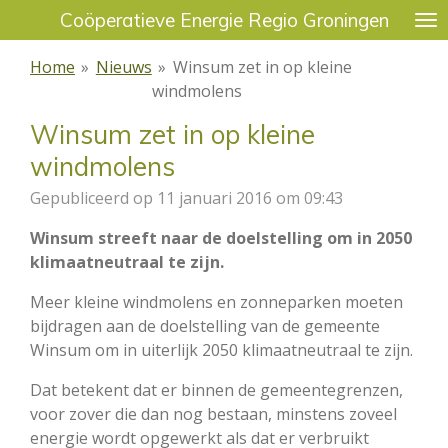
Coöperatieve Energie Regio Groningen
Ga
direct
Home
»
Nieuws
»
Winsum zet in op kleine
naar
windmolens
de
hoofdinhoud
Winsum zet in op kleine
windmolens
Gepubliceerd op 11 januari 2016 om 09:43
Winsum streeft naar de doelstelling om in 2050
klimaatneutraal te zijn.
Meer kleine windmolens en zonneparken moeten
bijdragen aan de doelstelling van de gemeente
Winsum om in uiterlijk 2050 klimaatneutraal te zijn.
Dat betekent dat er binnen de gemeentegrenzen,
voor zover die dan nog bestaan, minstens zoveel
energie wordt opgewerkt als dat er verbruikt