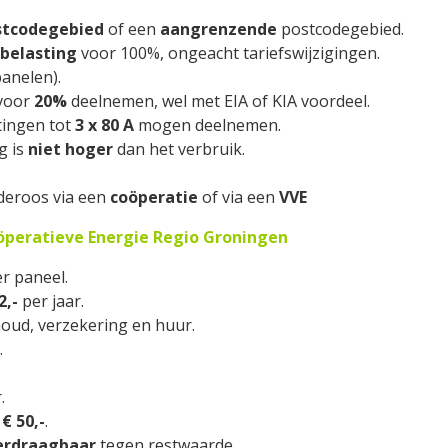
stcodegebied
of een
aangrenzende
postcodegebied.
belasting
voor 100%, ongeacht tariefswijzigingen.
panelen).
 voor
20%
deelnemen, wel met EIA of KIA voordeel.
tingen tot
3 x 80 A
mogen deelnemen.
g is
niet hoger
dan het verbruik.
deroos via een
coöperatie
of via een
VVE
öperatieve Energie Regio Groningen
r paneel.
2,-
per jaar.
houd, verzekering en huur.
.
.
s
€ 50,-
.
erdraagbaar
tegen restwaarde.