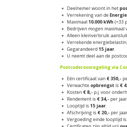
Deelnemer woont in het
po
Verrekening van de
Energie
Maximaal
10.000 kWh
(=33 
Bedrijven mogen maximaal
Alleen kleinverbruik aanslui
Verrekende energiebelastin
Gegarandeerd
15 jaar
.
U neemt deel aan de postco
Postcoderoosregeling via Co
Eén certificaat van
€ 350,-
pe
Verwachte
opbrengst
is
€ 4
Kosten
€ 8,-
p.j. voor onder
Rendement is
€ 34,-
per jaar
Looptijd is
15 jaar
.
Afschrijving is
€ 20,-
per jaar
Vergoeding einde looptijd i
Certificaten zijn altijd vrij
ov