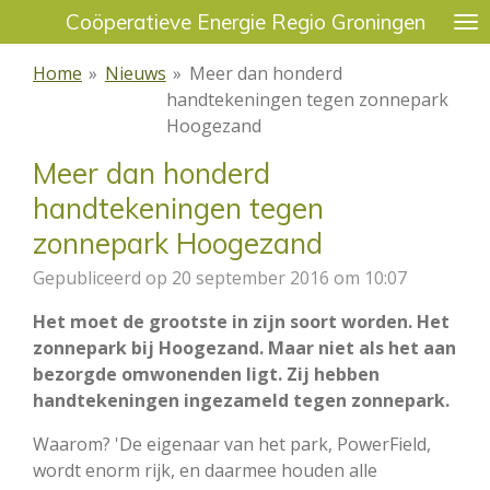
Coöperatieve Energie Regio Groningen
Ga
direct
Home
»
Nieuws
»
Meer dan honderd
naar
handtekeningen tegen zonnepark
de
Hoogezand
hoofdinhoud
Meer dan honderd
handtekeningen tegen
zonnepark Hoogezand
Gepubliceerd op 20 september 2016 om 10:07
Het moet de grootste in zijn soort worden. Het
zonnepark bij Hoogezand. Maar niet als het aan
bezorgde omwonenden ligt. Zij hebben
handtekeningen ingezameld tegen zonnepark.
Waarom? 'De eigenaar van het park, PowerField,
wordt enorm rijk, en daarmee houden alle