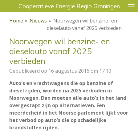
Coöperatieve Energie Regio Groningen
Ga
direct
Home
»
Nieuws
»
Noorwegen wil benzine- en
naar
dieselauto vanaf 2025 verbieden
de
hoofdinhoud
Noorwegen wil benzine- en
dieselauto vanaf 2025
verbieden
Gepubliceerd op 16 augustus 2016 om 17:10
Auto's en vrachtwagens die op benzine of
diesel rijden, worden na 2025 verboden in
Noorwegen. Dan moeten alle auto's in het land
overgestapt zijn op alternatieven. Een
meerderheid in het Noorse parlement lijkt voor
het verbod op auto's die op schadelijke
brandstoffen rijden.