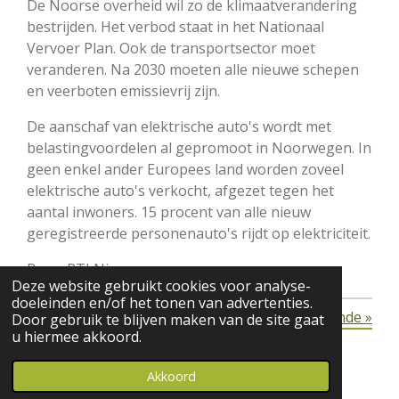
De Noorse overheid wil zo de klimaatverandering
bestrijden. Het verbod staat in het Nationaal
Vervoer Plan. Ook de transportsector moet
veranderen. Na 2030 moeten alle nieuwe schepen
en veerboten emissievrij zijn.
De aanschaf van elektrische auto's wordt met
belastingvoordelen al gepromoot in Noorwegen. In
geen enkel ander Europees land worden zoveel
elektrische auto's verkocht, afgezet tegen het
aantal inwoners. 15 procent van alle nieuw
geregistreerde personenauto's rijdt op elektriciteit.
Bron: RTLNieuws
Deze website gebruikt cookies voor analyse-
doeleinden en/of het tonen van advertenties.
«
Vorige
Volgende
»
Door gebruik te blijven maken van de site gaat
u hiermee akkoord.
© 2016 - 2026 Cerg.nl
Akkoord